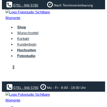
Inhalt
0791 - 946 5780
Nach Terminvereinbarung
springen
Shop
Wunschzettel
Kontakt
Kundenlogin
Hochzeiten
Fotostudio
0
0791 - 946 5780
Mo - Fr : 8:00 - 18:00 Uhr