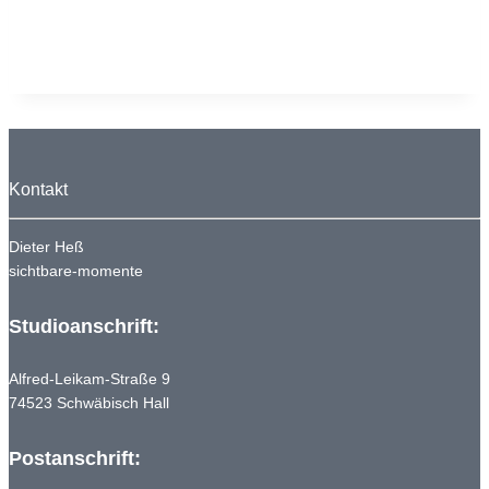
Kontakt
Dieter Heß
sichtbare-momente
Studioanschrift:
Alfred-Leikam-Straße 9
74523 Schwäbisch Hall
Postanschrift: