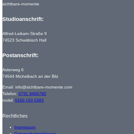
sichtbare-momente
Studioanschrift:
Alfred-Leikam-Straße 9
74523 Schwäbisch Hall
Postanschrift:
Asterweg 6
74544 Michelbach an der Bilz
Email: info@sichtbare-momente.com
Telefon:
0791 9465780
mobil:
0160 150 5383
Rechtliches
Impressum
Datenschutzerklärung