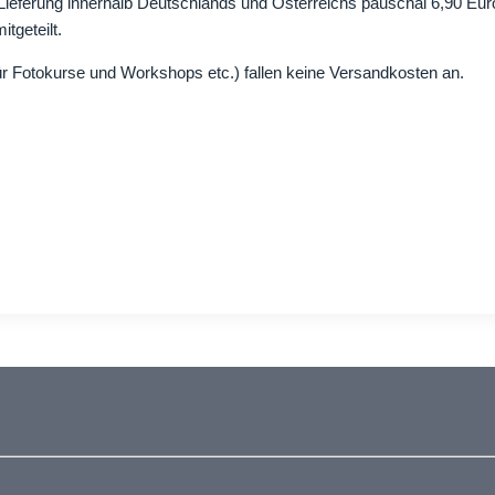
Lieferung innerhalb Deutschlands und Österreichs pauschal 6,90 Eur
tgeteilt.
für Fotokurse und Workshops etc.) fallen keine Versandkosten an.